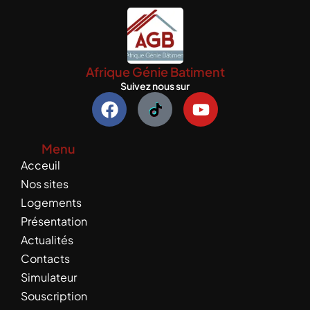
Afrique Génie Batiment
Suivez nous sur
F
Y
a
o
c
u
Menu
e
t
Acceuil
b
u
o
b
Nos sites
o
e
Logements
k
Présentation
Actualités
Contacts
Simulateur
Souscription