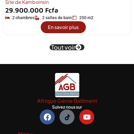
Site de Kamboinsin
29.900.000 Fcfa
2 chambres
2 salles de bain
250 m2
En savoir plus
Tout voir
Afrique Génie Batiment
Suivez nous sur
F
Y
a
o
c
u
Menu