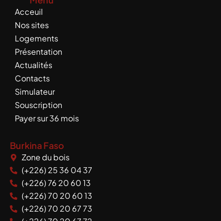
e
t
Acceuil
b
u
o
b
Nos sites
o
e
Logements
k
Présentation
Actualités
Contacts
Simulateur
Souscription
Payer sur 36 mois
Burkina Faso
Zone du bois
(+226) 25 36 04 37
(+226) 76 20 60 13
(+226) 70 20 60 13
(+226) 70 20 67 73