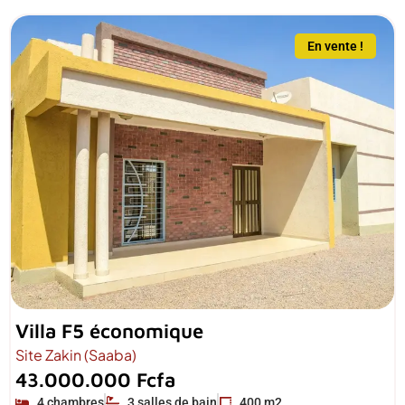
En vente !
Villa F5 économique
Site Zakin (Saaba)
43.000.000 Fcfa
4 chambres
3 salles de bain
400 m2