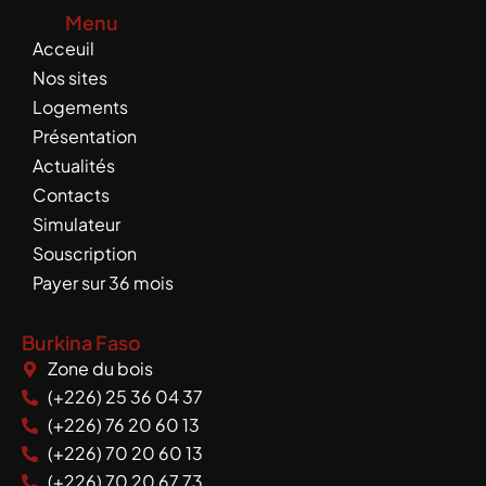
c
u
Menu
e
t
Acceuil
b
u
o
b
Nos sites
o
e
Logements
k
Présentation
Actualités
Contacts
Simulateur
Souscription
Payer sur 36 mois
Burkina Faso
Zone du bois
(+226) 25 36 04 37
(+226) 76 20 60 13
(+226) 70 20 60 13
(+226) 70 20 67 73