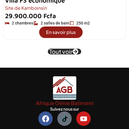
Villa F3 économique
Site de Kamboinsin
29.900.000 Fcfa
2 chambres
2 salles de bain
250 m2
En savoir plus
Tout voir
Afrique Génie Batiment
Suivez nous sur
F
Y
a
o